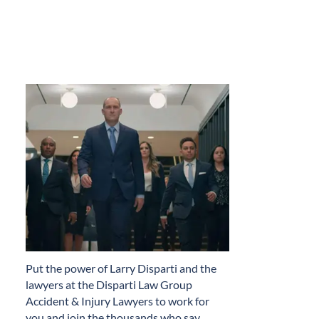
​Put the power of Larry Disparti and the
lawyers at the Disparti Law Group
Accident & Injury Lawyers to work for
you and join the thousands who say…