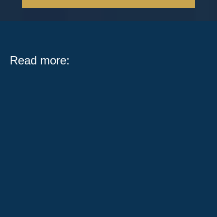
Read more:
Losing a family member because of someone else's
carelessness brings an overwhelming amount to deal
with, and the legal side of...
Chicago has one of the largest automated traffic