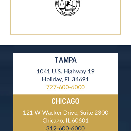
TAMPA
1041 U.S. Highway 19
Holiday, FL 34691
727-600-6000
CHICAGO
121 W Wacker Drive, Suite 2300
Chicago, IL 60601
312-600-6000